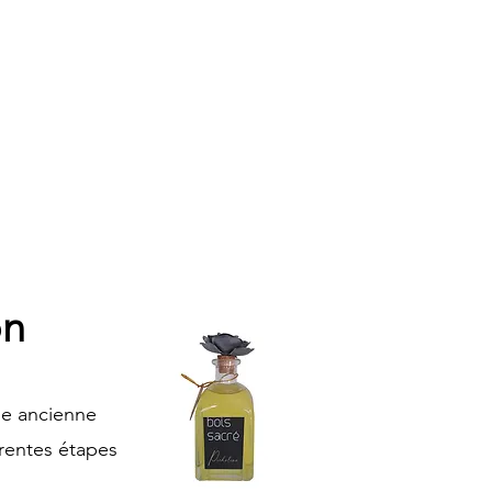
on
une ancienne
érentes étapes