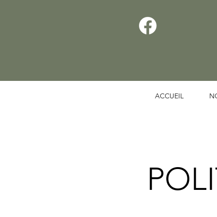
ACCUEIL
N
POL